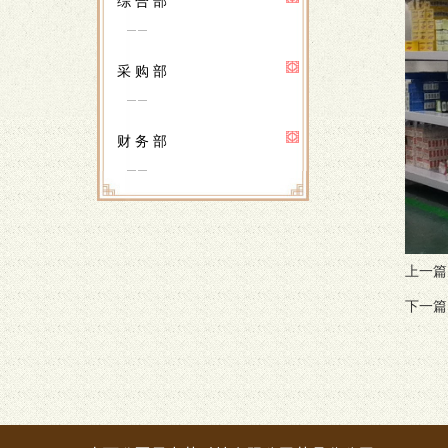
综 合 部
采 购 部
财 务 部
上一篇
下一篇