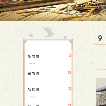
质 管 部
销 售 部
储 运 部