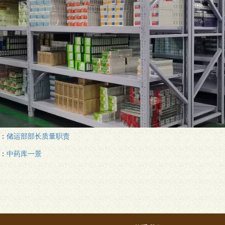
：
储运部部长质量职责
：
中药库一景