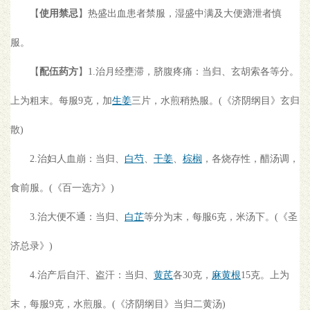
【
使用禁忌
】热盛出血患者禁服，湿盛中满及大便溏泄者慎
服。
【
配伍药方
】1.治月经壅滞，脐腹疼痛：当归、玄胡索各等分。
上为粗末。每服9克，加
生姜
三片，水煎稍热服。(《济阴纲目》玄归
散)
2.治妇人血崩：当归、
白芍
、
干姜
、
棕榈
，各烧存性，醋汤调，
食前服。(《百一选方》)
3.治大便不通：当归、
白芷
等分为末，每服6克，米汤下。(《圣
济总录》)
4.治产后自汗、盗汗：当归、
黄芪
各30克，
麻黄根
15克。上为
末，每服9克，水煎服。(《济阴纲目》当归二黄汤)