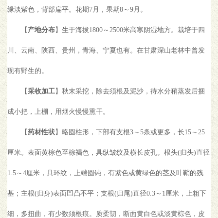
缘淡紫色，背部扁平。花期7月，果期8～9月。
【
产地分布
】生于海拔1800～2500米高寒阴湿地方。栽培于四
川、云南、陕西、贵州，青海、宁夏也有。在甘肃深山老林中曾发
现有野生的。
【
采收加工
】秋末采挖，除去须根及泥沙，待水分稍蒸发后捆
成小把，上棚，用烟火慢慢熏干。
【
药材性状
】略圆柱形，下部有支根3～5条或更多，长15～25
厘米。表面黄棕色至棕褐色，具纵皱纹及横长皮孔。根头(归头)直径
1.5～4厘米，具环纹，上端圆钝，有紫色或黄绿色的茎及叶鞘的残
基；主根(归身)表面凹凸不平；支根(归尾)直径0.3～1厘米，上粗下
细，多扭曲，有少数须根痕。质柔韧，断面黄白色或淡黄棕色，皮