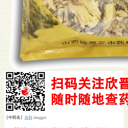
【
中药名
】
当归
danggui