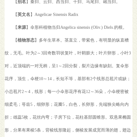
【
别名
】秦归、云归、西当归、干归、马尾归、岷当归。
【
英文名
】Angelicae Sinensis Radix
【
来源
】伞形科植物当归Angelica sinensis (Oliv.) Diels.的根。
【
植物形态
】多年生草本。茎直立，带紫色，有明显的纵直槽
纹，无毛。叶为2～3回奇数羽状复叶，叶鞘膨大；叶片卵形，小叶3
对，近顶端的一对无柄，呈1～2回分裂，裂片边缘有缺刻。复伞形
花序，顶生，伞梗10～14，长短不等，基部有2个线形总苞片或缺；
小总苞片2～4，线形；每一小伞形花序有花12～36朵，小伞梗密被
细柔毛；萼齿5，细卵形；花瓣5，白色，长卵形，先端狭尖略向内
折；雄蕊5枚，花丝内弯；子房下位，花柱基部圆锥形。双悬果椭圆
形，分果有果棱5条，背棱线形隆起，侧棱发展成宽而薄的翅，翅边