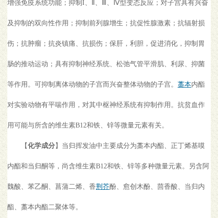
增强免疫系统功能；抑制I、Ⅱ、Ⅲ、Ⅳ型变态反应；对子宫具有兴奋
及抑制的双向性作用；抑制前列腺增生；抗促性腺激素；抗辐射损
伤；抗肿瘤；抗炎镇痛、抗损伤；保肝，利胆，促进消化，抑制胃
肠的推动运动；具有抑制神经系统、松弛气管平滑肌、利尿、抑菌
等作用。可抑制离体动物的子宫而兴奋整体动物的子宫。
藁本
内酯
对实验动物有平喘作用，对其中枢神经系统有抑制作用。抗贫血作
用可能与所含的维生素B12和铁、锌等微量元素有关。
【
化学成分
】当归挥发油中主要成分为藁本内酯、正丁烯基嗼
内酯和当归酮等，尚含维生素B12和铁、锌等多种微量元素。另含阿
魏酸、苯乙酮、菖蒲二烯、香
荆芥
酚、愈创木酚、茴香酸、当归内
酯、藁本内酯二聚体等。