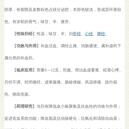
部厚，有裂隙及多数棕色点状分泌腔，木部色较淡，形成层环黄棕
色。有浓郁的香气，味甘、辛、微苦。
【
性味归经
】性温，味甘、辛。归
肝经
、
心经
、
脾经
。
【
功效与作用
】补血活血、调经止痛、润肠通便。属补虚药下
属分类的补血药。
【
临床应用
】用量6～12克，煎服。用治血虚萎黄、眩晕心悸、
月经不调、经闭痛经、虚寒腹痛、肠燥便秘、风湿痹痛、跌扑损
伤、痈疽疮疡。
【
药理研究
】当归有降低血小板聚集及抗血栓的功效与作用；
促进造血系统功能；降血脂及抗动脉硬化；抗氧化和清除自由基；